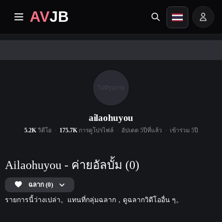
AV
JB
หน้าแรก
ปัจจุบัน
ไม่มีรูปภาพ
วิดีโอระดับพรีเมียม
ailaohuyou
5.2K
อัลบั้ม
วิดีโอ
175.7K
การดูโปรไฟล์
อัปเดต 5ปีที่แล้ว
เข้าร่วม 5ปี
หมวดหมู่
Ailaohuyou - ค่ายอัลบั้ม (0)
ศูนย์เผยแผ่
ฉลาก (0)
รายการนี้ว่างเปล่า。แทนที่กลุ่มฉลาก，ดูฉลากวิดีโออื่น ๆ。
Image search